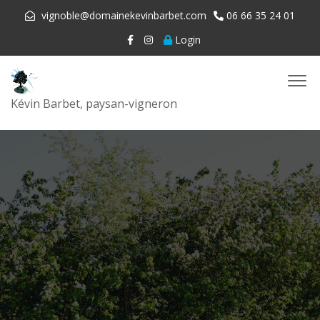
vignoble@domainekevinbarbet.com
06 66 35 24 01
Login
Kévin Barbet, paysan-vigneron